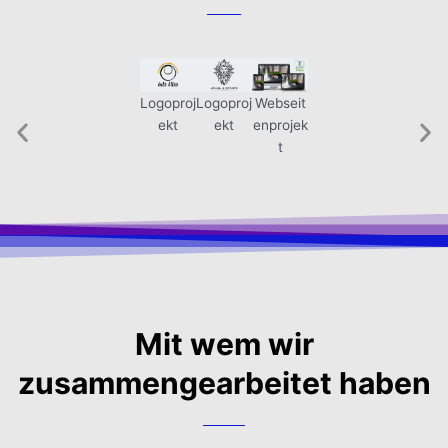
Logoproj
Logoproj
Webseit
Webseit
Logoproj
Logo
ekt
ekt
enprojek
enprojek
ekt
e
t
t
Mit wem wir
zusammengearbeitet haben