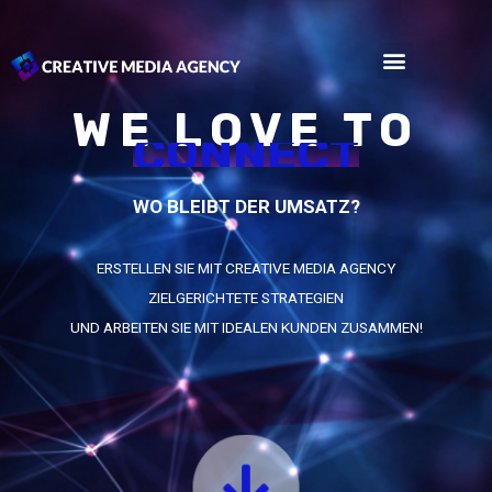
Zum
Inhalt
Menu
springen
LOKALES MARKETING
WE LOVE TO
C
O
N
N
E
C
T
WO BLEIBT DER UMSATZ?
ERSTELLEN SIE MIT CREATIVE MEDIA AGENCY
ZIELGERICHTETE STRATEGIEN
UND ARBEITEN SIE MIT IDEALEN KUNDEN ZUSAMMEN!